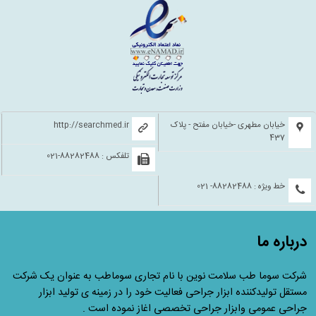
خیابان مطهری -خیابان مفتح - پلاک
http://searchmed.ir
437
تلفکس : 88282488-021
خط ویژه : 88282488- 021
درباره ما
شرکت سوما طب سلامت نوین با نام تجاری سوماطب به عنوان یک شرکت
مستقل تولیدکننده ابزار جراحی فعالیت خود را در زمینه ی تولید ابزار
جراحی عمومی وابزار جراحی تخصصی اغاز نموده است .