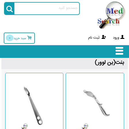
ورود
ثبت نام
0
سبد خرید
بنت(بن لوور)